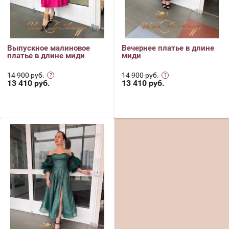
Выпускное малиновое
Вечернее платье в длине
платье в длине миди
миди
14 900 руб.
14 900 руб.
13 410
руб.
13 410
руб.