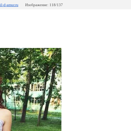
il-d-amur.ru
Изображение: 118/137